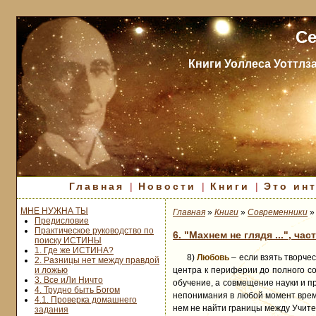
Се
Книги Уоллеса Уоттлз
Главная
|
Новости
|
Книги
|
Это ин
МНЕ НУЖНА ТЫ
Главная
»
Книги
»
Современники
Предисловие
Практическое руководство по
6. "Махнем не глядя ...", час
поиску ИСТИНЫ
1. Где же ИСТИНА?
8)
Любовь
– если взять творчес
2. Разницы нет между правдой
и ложью
центра к периферии до полного со
3. Все иЛи Ничто
обучение, а совмещение науки и п
4. Трудно быть Богом
непонимания в любой момент време
4.1. Проверка домашнего
нем не найти границы между Учите
задания