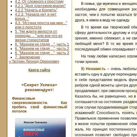
4.2. От сложного к простому
В семье, где мужчина и женщин
4.2.1 "Долг платежом красен"
необходимы для совмещения разл
4.2.2 "Начать и Кончить"
4.2.3. "Начала нет и нет
застоя, чем о попытке казаться б
конца..."
друга, я имею в виду не одежду.
4.3. "Истина проста как мир..."
или о простоте
В то время как творческий об
5. "Не ждите милости от
сферу деятельности другому и отд
природы ... " или кое-что из
зрения, именно сближает, а не св
жизни стереотипов
любящий меня? В то же время п
6. "Махнем не глядя ...", часть 1
6. "Махнем не глядя ...", часть 2
последующий обмен оправдывает б
6. "Махнем не глядя ...", часть 3
На тему любви написано огром
7. Заключение
« Тютрин Леонид Орионович
точки зрения.
9)
Ненависть
– очень любопыт
Карта сайта
вставить одну в другую перпендику
я себе представляю модель функ
«Секрет Успеха»
ребром одной монеты центра друго
рекомендует:
продавливает, при сквозном прохо
Казалось бы, не равноценно, но 
Финансовые
соглашается на состояние раздвоен
сверхвозможности. Как
пробить свой финансовый
этом случае продавливающая сторо
потолок
искажений! Способность понять 
Правильное применение позволяет 
в жизни попытки применения обме
жаль. Но принцип постепенности 
осознания позволит свободно при