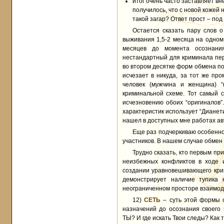
итог очень часто заставляет в
получилось, что с новой кожей
такой загар? Ответ прост – по
Остается сказать пару слов 
выживания 1,5-2 месяца на одном
месяцев до момента осознани
нестандартный для криминала пер
во втором десятке форм обмена по
исчезает в никуда, за тот же пр
человек (мужчина и женщина) “
криминальной схеме. Тот самый с
исчезновению обоих “оригиналов”
характеристик использует “Дианети
нашел в доступных мне работах а
Еще раз подчеркиваю особенно
участников. В нашем случае обмен
Трудно сказать, кто первым пр
неизбежных конфликтов в ходе и
создании уравновешивающего крим
демонстрирует наличие тупика 
неограниченном просторе взаимоде
12)
СЕТЬ
– суть этой формы о
назначений до осознания своего
ТЫ? И где искать Твои следы? Как 