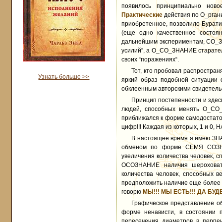
появилось принципиально ново
Практические
действия по О_ргани
приобретенное, позволило Бурати
(еще одно качественное состоя
дальнейшим экспериментам, СО_ЗН
усилий”, а О_СО_ЗНАНИЕ старател
своих “поражениях“.
Тот, кто пробовал распростран
Узнать больше >>
яркий образ подобной ситуации 
обклеенным авторскими свидетель
Принцип постепенности и здес
людей, способных менять О_СО
приближался к форме самодостаточно
цифр!!! Каждая из которых, 1 и 0, 
В настоящее время я имею ЗНА
обменом по форме СЕМЯ СОЗН
увеличения количества человек, 
ОСОЗНАНИЕ наличия шероховат
количества человек, способных
предположить наличие еще более к
говорю
МЫ!!! МЫ ЕСТЬ!!! ДА БУДЕ
Графическое представление об
форме ненависти, в состоянии п
пересечения диаметров в перпен