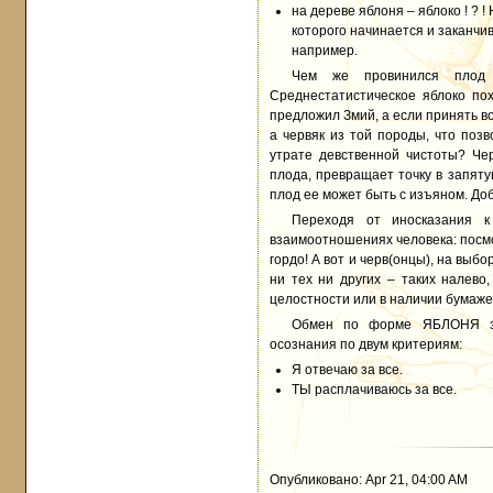
на дереве яблоня – яблоко ! ? 
которого начинается и заканчив
например.
Чем же провинился плод 
Среднестатистическое яблоко пох
предложил Змий, а если принять во
а червяк из той породы, что поз
утрате девственной чистоты? Чер
плода, превращает точку в запяту
плод ее может быть с изъяном. До
Переходя от иносказания к
взаимоотношениях человека: посмо
гордо! А вот и черв(онцы), на выбо
ни тех ни других – таких налево,
целостности или в наличии бумаже
Обмен по форме ЯБЛОНЯ зак
осознания по двум критериям:
Я отвечаю за все.
ТЫ расплачиваюсь за все.
Опубликовано: Apr 21, 04:00 AM