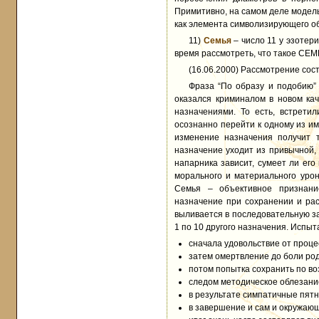
Примитивно, на самом деле модел
как элемента символизирующего о
11)
Семья
– число 11 у эзотери
время рассмотреть, что такое СЕМЬ
(16.06.2000) Рассмотрение сос
Фраза “По образу и подобию”
оказался криминалом в новом ка
назначениями. То есть, встрети
осознанно перейти к одному из им
изменение назначения получит т
назначение уходит из привычной,
напарника зависит, сумеет ли его
морального и материального урон
Семья – объективное признани
назначение при сохранении и ра
выливается в последовательную з
1 по 10 другого назначения. Испы
сначала удовольствие от проце
затем омертвление до боли род
потом попытка сохранить по в
следом методическое облезание 
в результате симпатичные пятн
в завершение и сам и окружающ