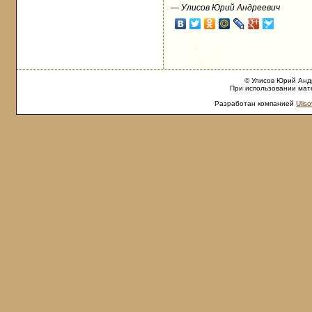
—
Улисов Юрий Андреевич
© Улисов Юрий Андр
При использовании мате
Разработан компанией
Uliso