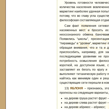
Уровень готовности человеч
количества населения вовлеченно
маркетинг наиболее удачная попыт
потому, что во главу угла сущес
философская составляющая отдает
Сам факт появления сетевог
насиженных мест и бросить их
неосознанного обмена баночкам
Появились “школы”, презентац
“пирамиды” и “уровни”, маркетинг 
обращая внимания, что и та и д
приспособить, например, для з
последующими уровнями не прос
потребность осмысления филосо
короткой, на доступном языке,
заставляет их бегать по кругу и
выполняют титаническую работу п
найтись как минимум один и реш
существующие сети перешли в ново
13)
ЯБЛОНЯ
– признаюсь, это
прогнозы на следующие варианты, 
на дереве груша растет фрукт –
на дереве слива растет фрукт –
на дереве абрикос – абрикос;