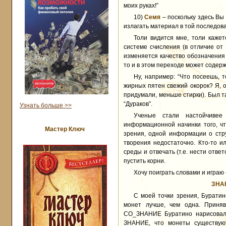
моих руках!”
10)
Семя
– поскольку здесь Вы
излагать материал в той последова
Толи видится мне, толи кажет
системе счисления (в отличие от 
изменяется качество обозначения 
то и в этом переходе может содерж
Ну, например: “Что посеешь, т
жирных пятен свежий окорок? Я, о
придумали, меньше стирки). Был т
“Дураков”.
Узнать больше >>
Ученые стали настойчивее
информационной начинки того, чт
Мастер Ключ
зрения, одной информации о стру
творения недостаточно. Кто-то и
среды и отвечать (т.е. нести отве
пустить корни.
Хочу поиграть словами и играю
ЗНА
С моей точки зрения, Бурати
монет лучше, чем одна. Приня
СО_ЗНАНИЕ Буратино нарисовало
ЗНАНИЕ, что монеты существуют