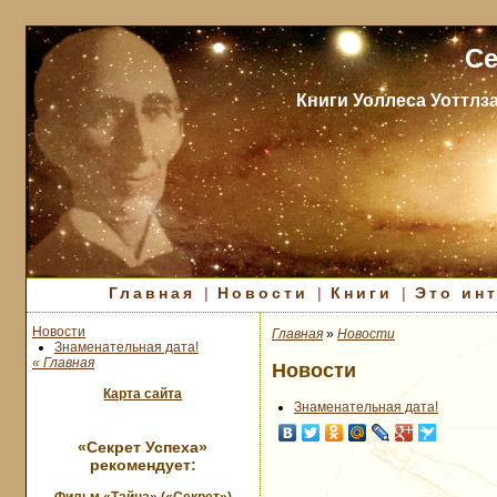
Се
Книги Уоллеса Уоттлз
Главная
|
Новости
|
Книги
|
Это ин
Новости
Главная
»
Новости
Знаменательная дата!
« Главная
Новости
Карта сайта
Знаменательная дата!
«Секрет Успеха»
рекомендует: