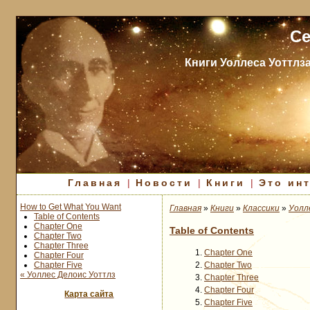
Се
Книги Уоллеса Уоттлз
Главная
|
Новости
|
Книги
|
Это ин
How to Get What You Want
Главная
»
Книги
»
Классики
»
Уолл
Table of Contents
Chapter One
Table of Contents
Chapter Two
Chapter Three
Chapter One
Chapter Four
Chapter Five
Chapter Two
« Уоллес Делоис Уоттлз
Chapter Three
Chapter Four
Карта сайта
Chapter Five