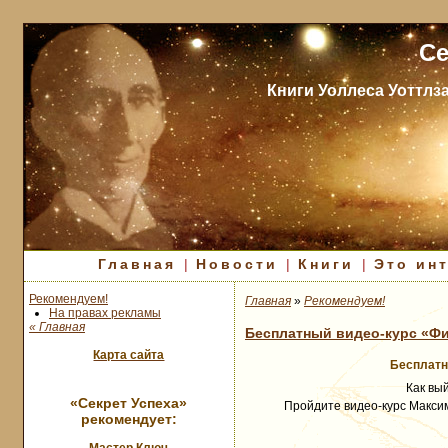
Се
Книги Уоллеса Уоттлз
Главная
|
Новости
|
Книги
|
Это ин
Рекомендуем!
Главная
»
Рекомендуем!
На правах рекламы
« Главная
Бесплатный видео-курс «Ф
Карта сайта
Бесплатн
Как вы
«Секрет Успеха»
Пройдите видео-курс Максим
рекомендует: