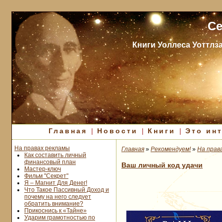
Се
Книги Уоллеса Уоттлз
Главная
|
Новости
|
Книги
|
Это ин
На правах рекламы
Главная
»
Рекомендуем!
»
На прав
Как составить личный
финансовый план
Ваш личный код удачи
Мастер-ключ
Фильм "Секрет"
Я – Магнит Для Денег!
Что Такое Пассивный Доход и
почему на него следует
обратить внимание?
Прикоснись к «Тайне»
Ударим грамотностью по