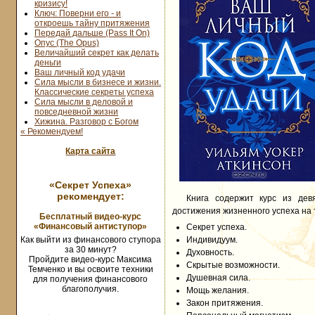
кризису!
Ключ: Поверни его - и
откроешь тайну притяжения
Передай дальше (Pass It On)
Опус (The Opus)
Величайший секрет как делать
деньги
Ваш личный код удачи
Сила мысли в бизнесе и жизни.
Классические секреты успеха
Сила мысли в деловой и
повседневной жизни
Хижина. Разговор с Богом
« Рекомендуем!
Карта сайта
«Секрет Успеха»
рекомендует:
Книга содержит курс из дев
достижения жизненного успеха на 
Бесплатный видео-курс
«Финансовый антиступор»
Секрет успеха.
Как выйти из финансового ступора
Индивидуум.
за 30 минут?
Духовность.
Пройдите видео-курс Максима
Скрытые возможности.
Темченко и вы освоите техники
Душевная сила.
для получения финансового
благополучия.
Мощь желания.
Закон притяжения.