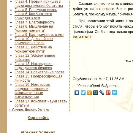
Глава 4. Первый принцип в
Ожидается, что читатель прим
науке достижения богатства
действуя на их основе без стра
Глава 5. Растущая жизнь
Глава 6. Как богатства
богатым, поскольку наука, применя
приходят к вам
При написании этой книги я п
Глава 7. Благодарность
Глава 8. Мышление на
стиля, чтобы его мог понять каж
"конкретном пути"
философии. Он был тщательно про
Глава 9. Как применять волю
РАБОТАЕТ
.
Глава 10. Дальнейшее
применения воли
Глава 11. Действие на
"конкретном пути"
Глава 12. Эффективное
действие
The 
Глава 13. Нахождение
подходящего бизнеса
Глава 14. Впечатление роста
Глава 15. Прогрессирующая
Опубликовано: Mar 7, 11:36 AM
личность
Глава 16. Некоторые
—
Улисов Юрий Андреевич
предостережения и
заключительные
высказывания
Глава 17. Конспект науки стать
богатым
« Уоллес Делоис Уоттлз
Карта сайта
«Секрет Успеха»