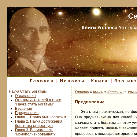
Се
Книги Уоллеса Уоттлз
Главная
|
Новости
|
Книги
|
Это ин
Наука Стать Богатым
Главная
»
Книги
»
Классики
»
Уолл
Оглавление
Отзывы читателей о книге
Предисловие
"Наука стать богатым"
Введение
Эта книга практическая, не фи
Предисловие
Глава 1. Право быть богатым
Она предназначена для людей, чь
Глава 2. Наука достижения
сначала стать богатым, а потом уж
богатства существует
желает принять научные заключе
Глава 3. Возможность
процессов, с помощью которых они
"монополизированна"?